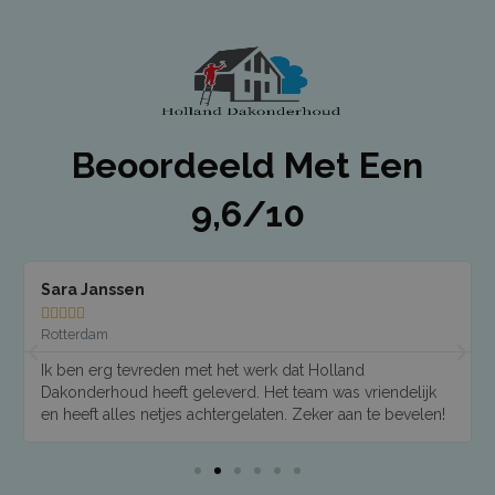
Beoordeeld Met Een
9,6/10
Read
Rea
More
Mor
Sara Janssen





Rotterdam
Previous
Nex
Ik ben erg tevreden met het werk dat Holland
Dakonderhoud heeft geleverd. Het team was vriendelijk
en heeft alles netjes achtergelaten. Zeker aan te bevelen!