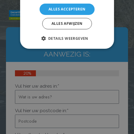
ALLES ACCEPTEREN
ALLES AFWIJZEN
CONTROLEER
OF ER EEN
DETAILS WEERGEVEN
DAKDEKKER
IN DE BUURT
AANWEZIG IS:
20%
Vul hier uw adres in:*
Vul hier uw postcode in:*