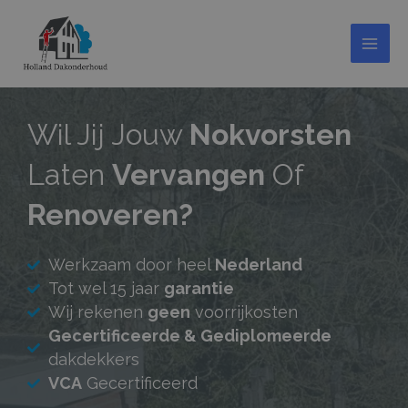
Doorgaan
MAI
naar
MEN
inhoud
Wil Jij Jouw
Nokvorsten
Laten
Vervangen
Of
Renoveren?
Werkzaam door heel
Nederland
Tot wel 15 jaar
garantie
Wij rekenen
geen
voorrijkosten
Gecertificeerde & Gediplomeerde
dakdekkers
VCA
Gecertificeerd