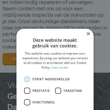
en indien nodig repareren of vervangen.
Neem contact met ons op voor een
vrijblijvende inspectie van de nokvorsten op
je dak. Onze deskundige dakdekkers staan
klaar om ervoor te zorgen dat je nokvorsten in
×
perfecte staat zijn. Bel ons of vul ons online
Deze website maakt
contactformulier in om een afspraak te
gebruik van cookies.
maken.
This website uses cookies to improve user
experience. By using our website you consent
GRATIS DAKINSPECTIE
to all cookies in accordance with our Cookie
Policy.
Lees verder
STRIKT NOODZAKELIJK
Vraag Direct Een
PRESTATIE
TARGETING
Gecertificeerde
FUNCTIONEEL
Dakdekker
Aan