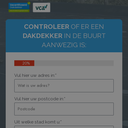
CONTROLEER
OF ER EEN
DAKDEKKER
IN DE BUURT
AANWEZIG IS:
20%
Vul hier uw adres in:*
Vul hier uw postcode in:*
Uit welke stad komt u:*