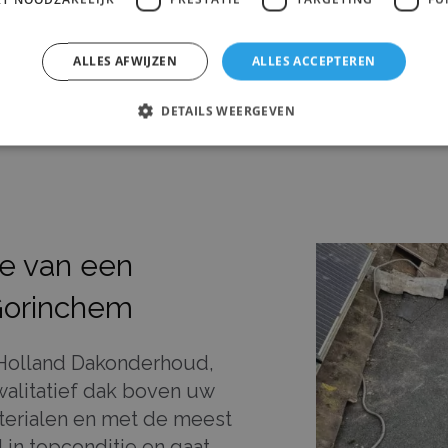
ALLES AFWIJZEN
ALLES ACCEPTEREN
DETAILS WEERGEVEN
ce van een
Gorinchem
 Holland Dakonderhoud,
walitatief dak boven uw
terialen en met de meest
d in topconditie en gaat