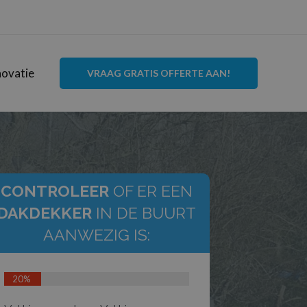
ovatie
VRAAG GRATIS OFFERTE AAN!
CONTROLEER
OF ER EEN
DAKDEKKER
IN DE BUURT
AANWEZIG IS:
20%