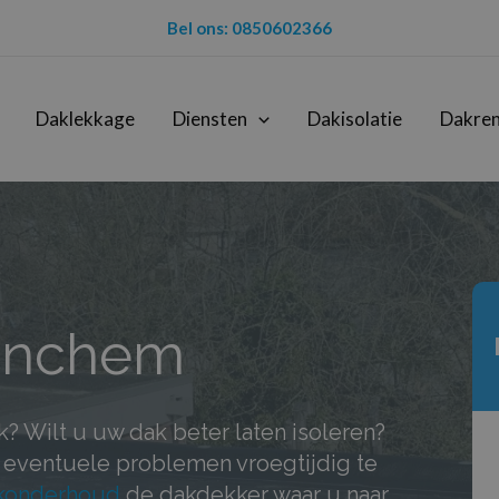
Bel ons: 0850602366
Daklekkage
Diensten
Dakisolatie
Dakren
rinchem
? Wilt u uw dak beter laten isoleren?
m eventuele problemen vroegtijdig te
konderhoud
de dakdekker waar u naar