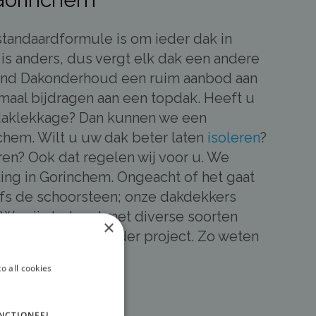
tandaardformule is om ieder dak in
 is anders, dus vergt elk dak een andere
and Dakonderhoud een ruim aanbod aan
emaal bijdragen aan een topdak. Heeft u
daklekkage? Dan kunnen we een
nchem. Wilt u uw dak beter laten
isoleren
?
ren? Ook dat regelen wij voor u. We
ng in Gorinchem. Ongeacht of het gaat
fs de schoorsteen; onze dakdekkers
. We zijn bekend met diverse soorten
×
oe te passen in ieder project. Zo weten
gte te brengen!
o all cookies
NCTIONEEL