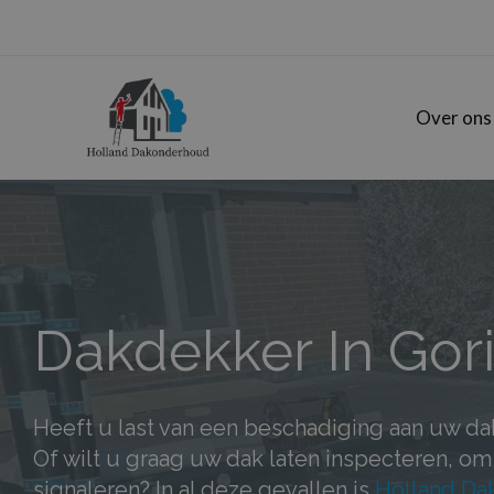
Doorgaan
naar
inhoud
Over ons
Dakdekker In Go
Heeft u last van een beschadiging aan uw dak
Of wilt u graag uw dak laten inspecteren, o
signaleren? In al deze gevallen is
Holland Da