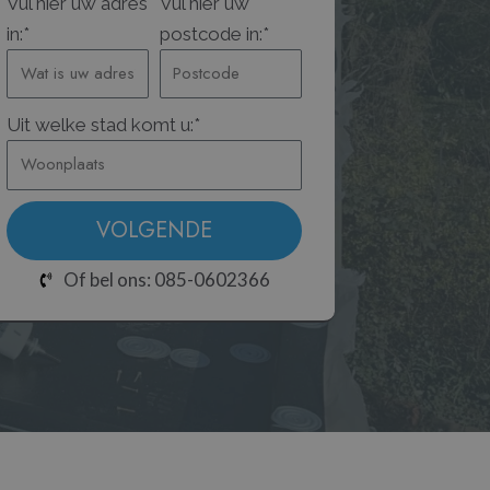
Vul hier uw adres
Vul hier uw
in:*
postcode in:*
Uit welke stad komt u:*
VOLGENDE
Of bel ons: 085-0602366