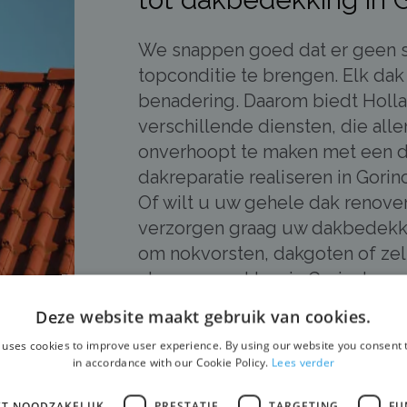
We snappen goed dat er geen s
topconditie te brengen. Elk dak
benadering. Daarom biedt Holl
verschillende diensten, die all
onverhoopt te maken met een 
dakreparatie realiseren in Gori
Of wilt u uw gehele dak renove
verzorgen graag uw dakbedekki
om nokvorsten, dakgoten of zel
staan voor u klaar in Gorinchem
daken en weten onze expertise t
Deze website maakt gebruik van cookies.
wij uw dak naar een nieuwe hoo
 uses cookies to improve user experience. By using our website you consent t
in accordance with our Cookie Policy.
Lees verder
KT NOODZAKELIJK
PRESTATIE
TARGETING
FU