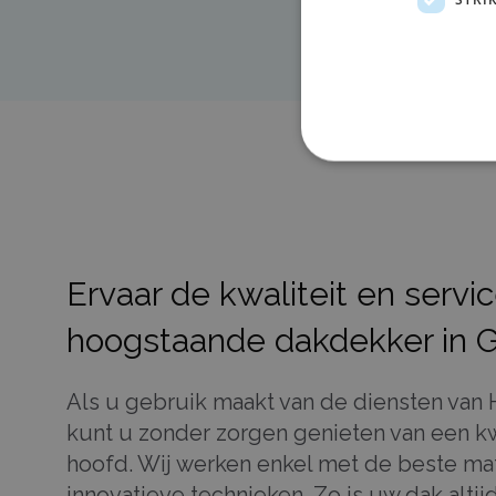
Ervaar de kwaliteit en servi
hoogstaande dakdekker in 
Als u gebruik maakt van de diensten van
kunt u zonder zorgen genieten van een k
hoofd. Wij werken enkel met de beste ma
innovatieve technieken. Zo is uw dak altij